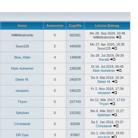
Autor
Antworten
Zugriffe
Letzter Beitrag
Mo 28. Sep 2020, 20:48
WilliWindmühle
0
662581
WilliWindmühle
Mo 27. Apr 2020, 18:35
Suse125
2
445939
Suse125
So 28. Jul 2019, 09:30
Slow_Rider
4
148608
Gerald
Di 16. Jul 2019, 06:45
Klein-Auheimer
0
236038
Klein-Auheimer
Do 9. Mai 2019, 15:34
Dieter M.
0
240079
Dieter M.
Fr 2. Nov 2018, 17:39
neuquen
0
246229
neuquen
So 12. Mär 2017, 17:53
Thyen
0
227743
Thyen
Mo 6. Mär 2017, 11:27
Spitzbart
0
215292
Spitzbart
Sa 2. Jan 2016, 23:37
Christiandr
0
83209
Christiandr
Do 1. Okt 2015, 15:55
DR Opa
3
87867
mschulz