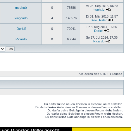
Mi 23. Sep 2015, 06:38
mschulz
0
73586
mschulz
Di 31. Mär 2015, 11:57
kingcado
4
140576
Slow_Rider
Fr 8. Aug 2014, 16:56
Derleif
0
72041
Derleif
So 27. Jul 2014, 17:36
Ricardo
0
65044
Ricardo
Alle Zeiten sind UTC + 1 Stunde
Du darfst
keine
neuen Themen in diesem Forum erstellen.
Du darfst
keine
Antworten zu Themen in diesem Forum erstellen.
Du darfst deine Beiträge in diesem Forum
nicht
ändern.
Du darfst deine Beiträge in diesem Forum
nicht
löschen.
Du darfst
keine
Dateianhänge in diesem Forum erstellen.
von Diensten Dritter gesetzt.
Gehe zu: