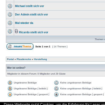
Michael stellt sich vor
Der Admin stellt sich vor
Mal wieder da
Ricardo stellt sich vor
Themen de
Seite
1
von
1
[ 14 Themen ]
Portal
»
Plauderecke
»
Vorstellung
Wer ist online?
Mitglieder in diesem Forum: 0 Mitglieder und 29 Gäste
Ungelesene Beiträge
Keine ungelesenen Beiträge
Ungelesene Beiträge [ beliebt ]
Keine ungelesenen Beiträge [ beliebt ]
Ungelesene Beiträge [ gesperrt ]
Keine ungelesenen Beiträge [ gesperrt ]
Diese Webseite nutzt Cookies, um die Erfahrung für Leser un
Suche nach: