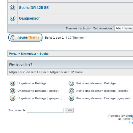
Suche DR 125 SE
Gangsensor
Themen der letzten Zeit anzeigen:
Seite
1
von
1
[ 12 Themen ]
Portal
»
Marktplatz
»
Suche
Wer ist online?
Mitglieder in diesem Forum: 0 Mitglieder und 12 Gäste
Ungelesene Beiträge
Keine ungelesenen Beiträge
Ungelesene Beiträge [ beliebt ]
Keine ungelesenen Beiträge [ beliebt ]
Ungelesene Beiträge [ gesperrt ]
Keine ungelesenen Beiträge [ gesperrt ]
Suche nach:
Powered by
php
Deutsche 
Im