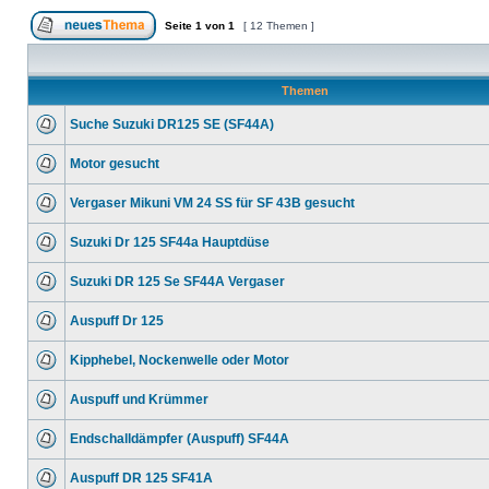
Seite
1
von
1
[ 12 Themen ]
Themen
Suche Suzuki DR125 SE (SF44A)
Motor gesucht
Vergaser Mikuni VM 24 SS für SF 43B gesucht
Suzuki Dr 125 SF44a Hauptdüse
Suzuki DR 125 Se SF44A Vergaser
Auspuff Dr 125
Kipphebel, Nockenwelle oder Motor
Auspuff und Krümmer
Endschalldämpfer (Auspuff) SF44A
Auspuff DR 125 SF41A