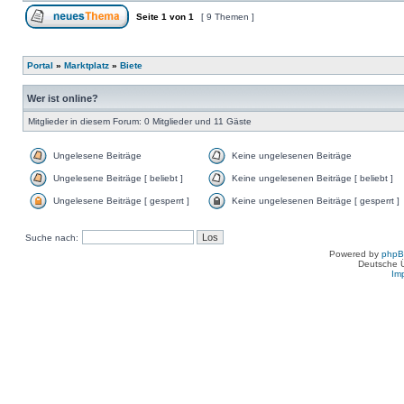
Seite
1
von
1
[ 9 Themen ]
Portal
»
Marktplatz
»
Biete
Wer ist online?
Mitglieder in diesem Forum: 0 Mitglieder und 11 Gäste
Ungelesene Beiträge
Keine ungelesenen Beiträge
Ungelesene Beiträge [ beliebt ]
Keine ungelesenen Beiträge [ beliebt ]
Ungelesene Beiträge [ gesperrt ]
Keine ungelesenen Beiträge [ gesperrt ]
Suche nach:
Powered by
php
Deutsche 
Im