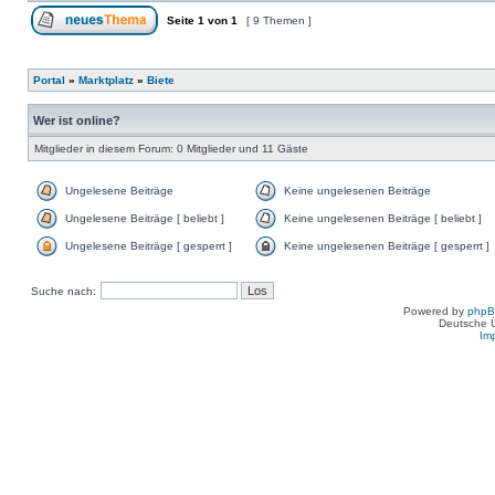
Seite
1
von
1
[ 9 Themen ]
Portal
»
Marktplatz
»
Biete
Wer ist online?
Mitglieder in diesem Forum: 0 Mitglieder und 11 Gäste
Ungelesene Beiträge
Keine ungelesenen Beiträge
Ungelesene Beiträge [ beliebt ]
Keine ungelesenen Beiträge [ beliebt ]
Ungelesene Beiträge [ gesperrt ]
Keine ungelesenen Beiträge [ gesperrt ]
Suche nach:
Powered by
php
Deutsche 
Im