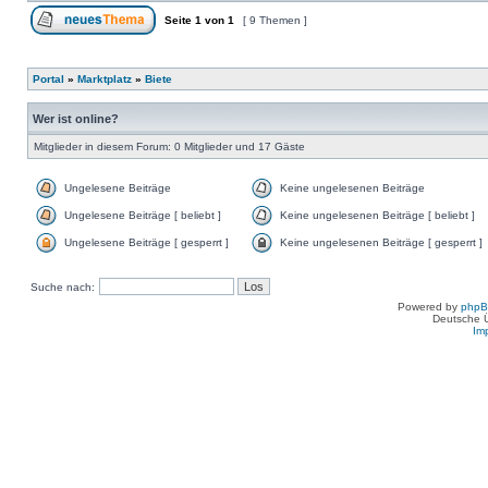
Seite
1
von
1
[ 9 Themen ]
Portal
»
Marktplatz
»
Biete
Wer ist online?
Mitglieder in diesem Forum: 0 Mitglieder und 17 Gäste
Ungelesene Beiträge
Keine ungelesenen Beiträge
Ungelesene Beiträge [ beliebt ]
Keine ungelesenen Beiträge [ beliebt ]
Ungelesene Beiträge [ gesperrt ]
Keine ungelesenen Beiträge [ gesperrt ]
Suche nach:
Powered by
php
Deutsche 
Im