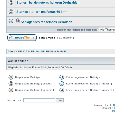
Stottern bei den etwas höheren Drehzahlen
Starkes stottern und Vmax 60 kmh
Schlagendes rasselndes Geräusch
Themen der letzten Zeit anzeigen:
Seite
1
von
3
[ 61 Themen ]
Portal
»
DR 125 S SF43A / SE SF44A
»
Technik
Wer ist online?
Mitglieder in diesem Forum: 0 Mitglieder und 60 Gäste
Ungelesene Beiträge
Keine ungelesenen Beiträge
Ungelesene Beiträge [ beliebt ]
Keine ungelesenen Beiträge [ beliebt ]
Ungelesene Beiträge [ gesperrt ]
Keine ungelesenen Beiträge [ gesperrt ]
Suche nach:
Powered by
php
Deutsche 
Im