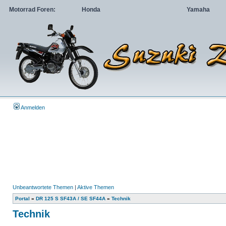
Motorrad Foren:
Honda
Yamaha
Anmelden
Unbeantwortete Themen
|
Aktive Themen
Portal
»
DR 125 S SF43A / SE SF44A
»
Technik
Technik