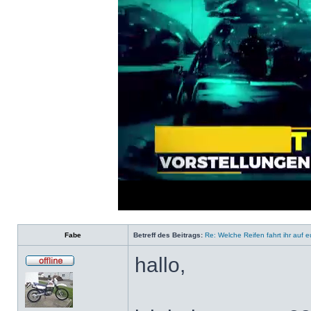
Loaded
:
Progress
:
0%
0%
Fabe
Betreff des Beitrags:
Re: Welche Reifen fahrt ihr auf 
hallo,