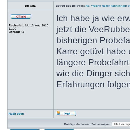
DR Opa
Betreff des Beitrags:
Re: Welche Reifen fahrt ihr auf 
Ich habe ja wie e
Registriert:
Mo 10. Aug 2015,
jetzt die VeeRubbe
11:09
Beiträge:
4
bisherigen Probefa
Karre getüvt habe 
längere Probefahr
wie die Dinger sich
Erfahrungen folgen
Nach oben
Beiträge der letzten Zeit anzeigen: