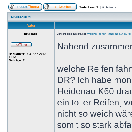
Seite
1
von
1
[ 6 Beiträge ]
Druckansicht
Autor
kingcado
Betreff des Beitrags:
Welche Reifen fahrt ihr auf eure
Nabend zusamme
Registriert:
Di 3. Sep 2013,
10:59
Beiträge:
11
welche Reifen fahrt
DR? Ich habe mon
Heidenau K60 drauf
ein toller Reifen, 
nicht so weich wär
somit so stark abf