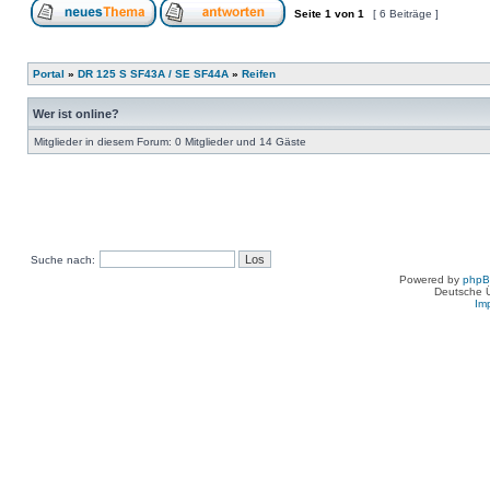
Seite
1
von
1
[ 6 Beiträge ]
Portal
»
DR 125 S SF43A / SE SF44A
»
Reifen
Wer ist online?
Mitglieder in diesem Forum: 0 Mitglieder und 14 Gäste
Suche nach:
Powered by
php
Deutsche 
Im