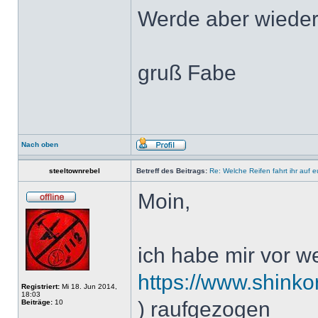
Werde aber wiede
gruß Fabe
Nach oben
steeltownrebel
Betreff des Beitrags:
Re: Welche Reifen fahrt ihr auf 
Moin,
ich habe mir vor w
https://www.shinko
Registriert:
Mi 18. Jun 2014,
18:03
) raufgezogen
Beiträge:
10