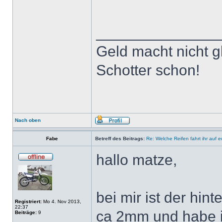
______________
Geld macht nicht gl
Schotter schon!
Nach oben
Fabe
Betreff des Beitrags:
Re: Welche Reifen fahrt ihr auf 
hallo matze,
bei mir ist der hin
Registriert:
Mo 4. Nov 2013,
22:37
ca 2mm und habe 
Beiträge:
9