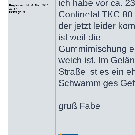
ich habe vor ca. 
Registriert:
Mo 4. Nov 2013,
22:37
Continetal TKC 80
Beiträge:
9
der jetzt leider ko
ist weil die
Gummimischung ei
weich ist. Im Gelän
Straße ist es ein e
Schwammiges Gef
gruß Fabe