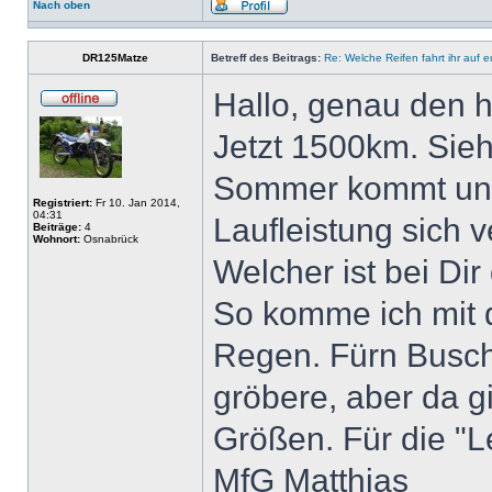
Nach oben
DR125Matze
Betreff des Beitrags:
Re: Welche Reifen fahrt ihr auf 
Hallo, genau den h
Jetzt 1500km. Sieh
Sommer kommt und
Registriert:
Fr 10. Jan 2014,
04:31
Laufleistung sich v
Beiträge:
4
Wohnort:
Osnabrück
Welcher ist bei Dir
So komme ich mit d
Regen. Fürn Busch
gröbere, aber da gi
Größen. Für die "L
MfG Matthias