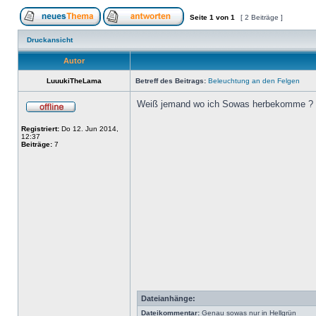
Seite
1
von
1
[ 2 Beiträge ]
Druckansicht
Autor
LuuukiTheLama
Betreff des Beitrags:
Beleuchtung an den Felgen
Weiß jemand wo ich Sowas herbekomme ?
Registriert:
Do 12. Jun 2014,
12:37
Beiträge:
7
Dateianhänge:
Dateikommentar:
Genau sowas nur in Hellgrün