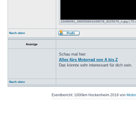
10486081_690050841049078_9225079_n.jpg [ 75.49 
Nach oben
Anzeige
Schau mal hier:
Alles fürs Motorrad von A bis Z
Das könnte sehr interessant für dich sein.
Nach oben
Eventbericht: 1000km Hockenheim 2018 von
Motor