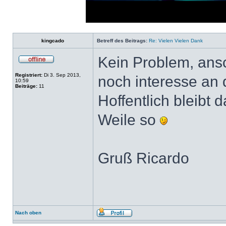
Loaded
:
Progress
:
0%
0%
kingcado
Betreff des Beitrags:
Re: Vielen Vielen Dank
Kein Problem, ansc
Registriert:
Di 3. Sep 2013,
noch interesse an 
10:59
Beiträge:
11
Hoffentlich bleibt 
Weile so
Gruß Ricardo
Nach oben