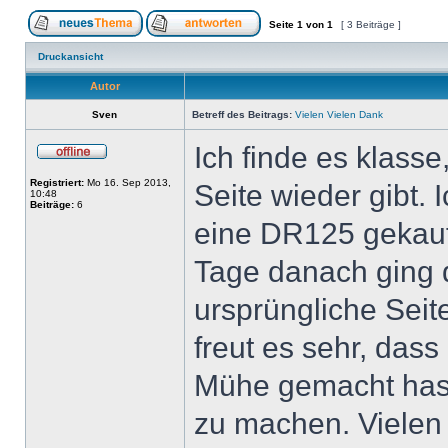
Seite
1
von
1
[ 3 Beiträge ]
Druckansicht
Autor
Sven
Betreff des Beitrags:
Vielen Vielen Dank
Ich finde es klasse
Registriert:
Mo 16. Sep 2013,
Seite wieder gibt. 
10:48
Beiträge:
6
eine DR125 gekauf
Tage danach ging 
ursprüngliche Seite
freut es sehr, dass 
Mühe gemacht hast
zu machen. Vielen