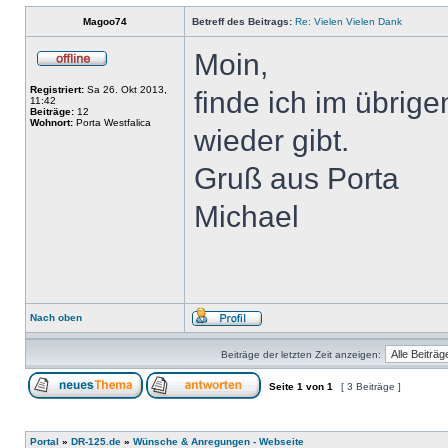
Magoo74
Betreff des Beitrags:
Re: Vielen Vielen Dank
Moin,
Registriert:
Sa 26. Okt 2013,
finde ich im übrige
11:42
Beiträge:
12
Wohnort:
Porta Westfalica
wieder gibt.
Gruß aus Porta
Michael
Nach oben
Beiträge der letzten Zeit anzeigen:
Seite
1
von
1
[ 3 Beiträge ]
Portal
»
DR-125.de
»
Wünsche & Anregungen - Webseite