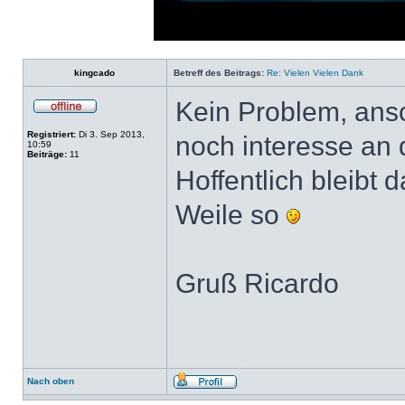
Loaded
:
Progress
:
0%
0%
kingcado
Betreff des Beitrags:
Re: Vielen Vielen Dank
Kein Problem, ansc
Registriert:
Di 3. Sep 2013,
noch interesse an 
10:59
Beiträge:
11
Hoffentlich bleibt 
Weile so
Gruß Ricardo
Nach oben