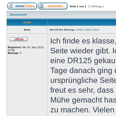
Seite
1
von
1
[ 3 Beiträge ]
Druckansicht
Autor
Sven
Betreff des Beitrags:
Vielen Vielen Dank
Ich finde es klasse
Registriert:
Mo 16. Sep 2013,
Seite wieder gibt. 
10:48
Beiträge:
6
eine DR125 gekauf
Tage danach ging 
ursprüngliche Seite
freut es sehr, dass 
Mühe gemacht hast
zu machen. Vielen