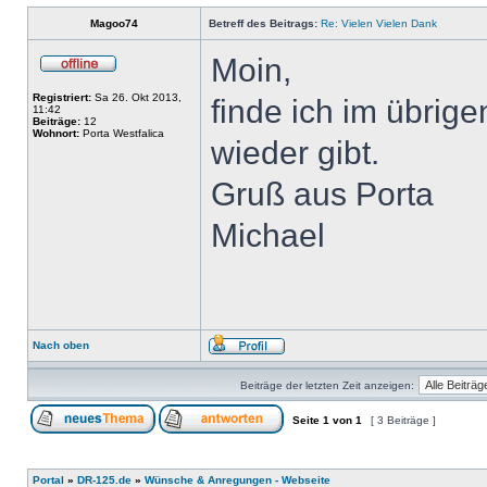
Magoo74
Betreff des Beitrags:
Re: Vielen Vielen Dank
Moin,
Registriert:
Sa 26. Okt 2013,
finde ich im übrige
11:42
Beiträge:
12
Wohnort:
Porta Westfalica
wieder gibt.
Gruß aus Porta
Michael
Nach oben
Beiträge der letzten Zeit anzeigen:
Seite
1
von
1
[ 3 Beiträge ]
Portal
»
DR-125.de
»
Wünsche & Anregungen - Webseite