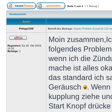
Seite
1
von
1
[ 1 Beitrag ]
Druckansicht
Autor
Philipp1308
Betreff des Beitrags:
Starter Problem Suzuki Dr 125 s
Moin zusammen,Ic
Registriert:
Sa 26. Okt 2019,
folgendes Problem
12:31
Beiträge:
1
wenn ich die Zünd
mache ist alles ok
das standard ich s
Geräusch
. Wenn 
kupplung ziehe un
Start Knopf drücke