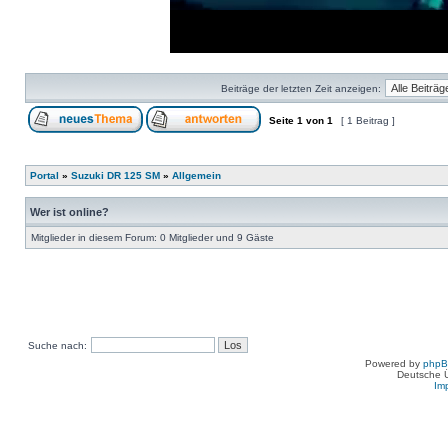
Loaded
:
Progress
:
0%
0%
Beiträge der letzten Zeit anzeigen:
Seite
1
von
1
[ 1 Beitrag ]
Portal
»
Suzuki DR 125 SM
»
Allgemein
Wer ist online?
Mitglieder in diesem Forum: 0 Mitglieder und 9 Gäste
Suche nach:
Powered by
php
Deutsche 
Im