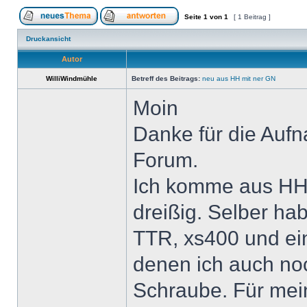
Seite
1
von
1
[ 1 Beitrag ]
Druckansicht
Autor
WilliWindmühle
Betreff des Beitrags:
neu aus HH mit ner GN
Moin
Danke für die Auf
Forum.
Ich komme aus HH 
dreißig. Selber hab
TTR, xs400 und ein
denen ich auch n
Schraube. Für mein