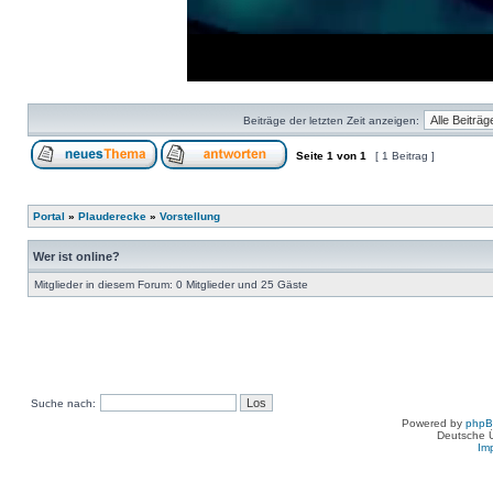
Loaded
:
Progress
:
0%
0%
Beiträge der letzten Zeit anzeigen:
Seite
1
von
1
[ 1 Beitrag ]
Portal
»
Plauderecke
»
Vorstellung
Wer ist online?
Mitglieder in diesem Forum: 0 Mitglieder und 25 Gäste
Suche nach:
Powered by
php
Deutsche 
Im