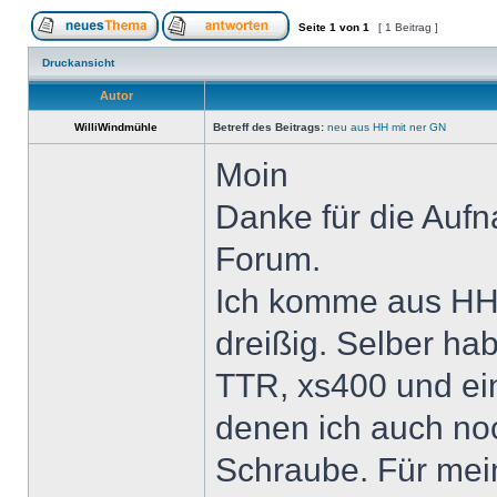
Seite
1
von
1
[ 1 Beitrag ]
Druckansicht
Autor
WilliWindmühle
Betreff des Beitrags:
neu aus HH mit ner GN
Moin
Danke für die Auf
Forum.
Ich komme aus HH 
dreißig. Selber hab
TTR, xs400 und ein
denen ich auch n
Schraube. Für mein