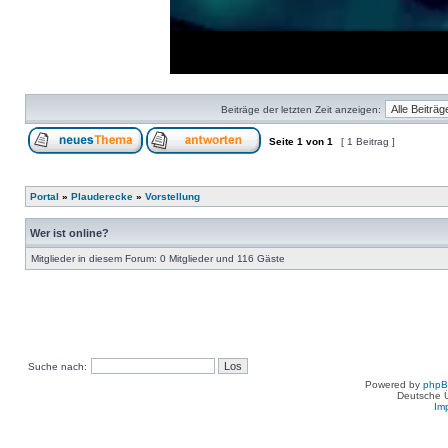
Loaded
:
Progress
:
0%
0%
Beiträge der letzten Zeit anzeigen:
Seite
1
von
1
[ 1 Beitrag ]
Portal
»
Plauderecke
»
Vorstellung
Wer ist online?
Mitglieder in diesem Forum: 0 Mitglieder und 116 Gäste
Suche nach:
Powered by
php
Deutsche 
Im