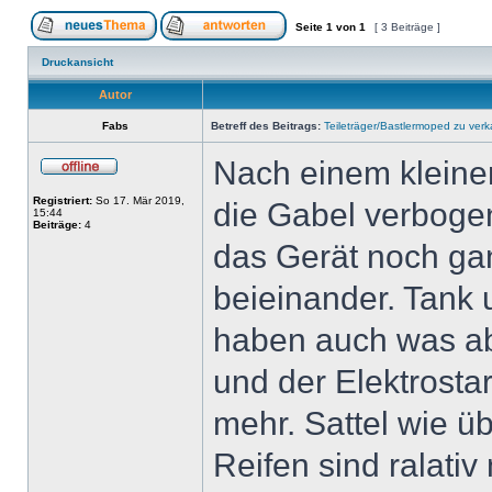
Seite
1
von
1
[ 3 Beiträge ]
Druckansicht
Autor
Fabs
Betreff des Beitrags:
Teileträger/Bastlermoped zu ver
Nach einem kleinen
Registriert:
So 17. Mär 2019,
die Gabel verbogen
15:44
Beiträge:
4
das Gerät noch ga
beieinander. Tank 
haben auch was 
und der Elektrostart
mehr. Sattel wie üb
Reifen sind ralativ