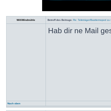
Loaded
:
Progress
:
0%
0%
WilliWindmühle
Betreff des Beitrags:
Re: Teileträger/Bastlermoped zu
Hab dir ne Mail ge
Nach oben