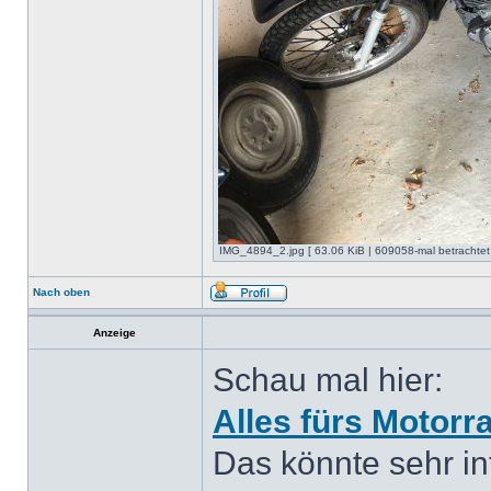
IMG_4894_2.jpg [ 63.06 KiB | 609058-mal betrachtet
Nach oben
Anzeige
Schau mal hier:
Alles fürs Motorr
Das könnte sehr int