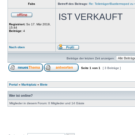
Fabs
Betreff des Beitrags:
Re: Teileträger/Bastlermoped zu
IST VERKAUFT
Registriert:
So 17. Mär 2019,
15:44
Beiträge:
4
Nach oben
Beiträge der letzten Zeit anzeigen:
Seite
1
von
1
[ 3 Beiträge ]
Portal
»
Marktplatz
»
Biete
Wer ist online?
Mitglieder in diesem Forum: 0 Mitglieder und 14 Gäste