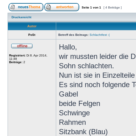
Seite
1
von
1
[ 4 Beiträge ]
Druckansicht
Autor
PoSt
Betreff des Beitrags:
Schlachtfest :(
Hallo,
wir mussten leider die
Registriert:
Di 8. Apr 2014,
11:48
Beiträge:
2
Sohn schlachten.
Nun ist sie in Einzelteil
Es sind noch folgende T
Gabel
beide Felgen
Schwinge
Rahmen
Sitzbank (Blau)