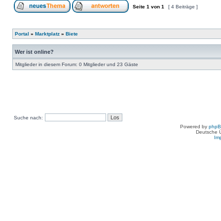
Seite
1
von
1
[ 4 Beiträge ]
Portal
»
Marktplatz
»
Biete
Wer ist online?
Mitglieder in diesem Forum: 0 Mitglieder und 23 Gäste
Suche nach:
Powered by
php
Deutsche 
Im