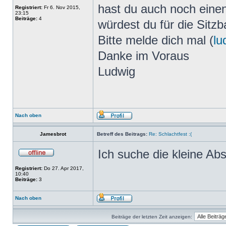
hast du auch noch eine
Registriert:
Fr 6. Nov 2015,
23:15
Beiträge:
4
würdest du für die Sitz
Bitte melde dich mal (
lu
Danke im Voraus
Ludwig
Nach oben
Jamesbrot
Betreff des Beitrags:
Re: Schlachtfest :(
Ich suche die kleine Abs
Registriert:
Do 27. Apr 2017,
10:40
Beiträge:
3
Nach oben
Beiträge der letzten Zeit anzeigen: