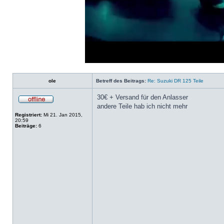
Loaded
:
Progress
:
0%
0%
ole
Betreff des Beitrags:
Re: Suzuki DR 125 Teile
30€ + Versand für den Anlasser
andere Teile hab ich nicht mehr
Registriert:
Mi 21. Jan 2015,
20:59
Beiträge:
6