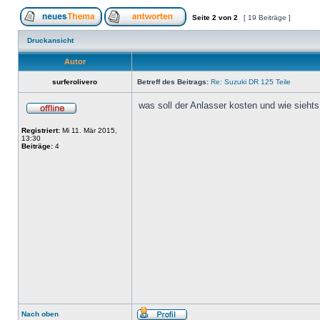
Seite
2
von
2
[ 19 Beiträge ]
Druckansicht
Autor
surferolivero
Betreff des Beitrags:
Re: Suzuki DR 125 Teile
was soll der Anlasser kosten und wie sieht
Registriert:
Mi 11. Mär 2015,
13:30
Beiträge:
4
Nach oben