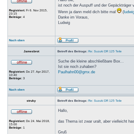
ist noch der Auspuff und der Gepäckträger
Registriert:
Fr 6. Nov 2015,
Wenn ja dann meld dich bitte mal
.(
ludwi
23:15
Danke im Voraus,
Beiträge:
4
Ludwig
Nach oben
Jamesbrot
Betreff des Beitrags:
Re: Suzuki DR 125 Teile
Suche die kleine abschließbare Box...
Ist sie noch zuhaben?
Paulhahn00@gmx.de
Registriert:
Do 27. Apr 2017,
10:40
Beiträge:
3
Nach oben
struky
Betreff des Beitrags:
Re: Suzuki DR 125 Teile
Hallo,
das Thema ist zwar uralt, aber vielleicht h
Registriert:
Do 24. Mai 2018,
15:00
Beiträge:
1
Gruß