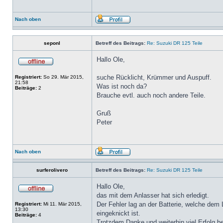
Nach oben
seponl
Betreff des Beitrags:
Re: Suzuki DR 125 Teile
Hallo Ole,
suche Rücklicht, Krümmer und Auspuff.
Registriert:
So 29. Mär 2015,
21:58
Was ist noch da?
Beiträge:
2
Brauche evtl. auch noch andere Teile.
Gruß
Peter
Nach oben
surferolivero
Betreff des Beitrags:
Re: Suzuki DR 125 Teile
Hallo Ole,
das mit dem Anlasser hat sich erledigt.
Der Fehler lag an der Batterie, welche dem 
Registriert:
Mi 11. Mär 2015,
13:30
eingeknickt ist.
Beiträge:
4
Trotzdem Danke und weiterhin viel Erfolg be