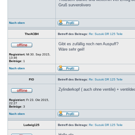
Gruß surverolivero
Nach oben
TheACBH
Betreff des Beitrags:
Re: Suzuki DR 125 Teile
Gibt es zufällig noch nen Auspuff?
Wäre sehr geil!
Registriert:
Mi 30. Sep 2015,
13:46
Beiträge:
1
Nach oben
FlO
Betreff des Beitrags:
Re: Suzuki DR 125 Teile
Zylinderkopf ( auch ohne ventile) + ventil
Registriert:
Fr 23. Okt 2015,
22:27
Beiträge:
3
Nach oben
Ludwig125
Betreff des Beitrags:
Re: Suzuki DR 125 Teile
Hallo ole,