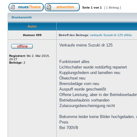
Seite
1
von
1
[ 1 Beitrag ]
Druckansicht
Autor
thomser 009
Betreff des Beitrags:
verkaufe Suzuki dr 125 sf44a
Verkaufe meine Suzuki dr 125
Registriert:
Mo 2. Mär 2015,
20:27
Funktioniert alles
Beiträge:
2
Lichtschalter wurde notdürftig repariert
Kupplungsfedern und lamellen neu
Ölwechsel neu
Bremsbeläge vorn neu
Auspuff wurde geschweißt
Offene Leistung, aber in der Betriebserlaub
Betriebserlaubnis vorhanden
Zulassungsbescheinigung nicht
Bekomme leider keine Bilder hochgeladen, w
Preis
Bei 700VB