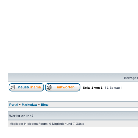
Beiträge 
Seite
1
von
1
[ 1 Beitrag ]
Portal
»
Marktplatz
»
Biete
Wer ist online?
Mitglieder in diesem Forum: 0 Mitglieder und 7 Gäste