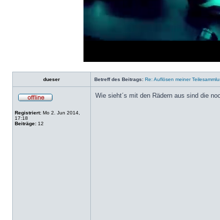
Loaded
:
Progress
:
0%
0%
dueser
Betreff des Beitrags:
Re: Auflösen meiner Teilesammlu
Wie sieht´s mit den Rädern aus sind die n
Registriert:
Mo 2. Jun 2014,
17:18
Beiträge:
12