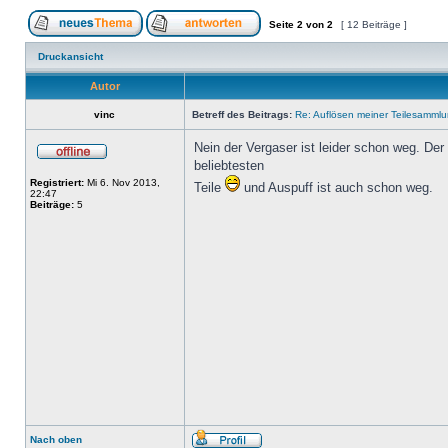
Seite
2
von
2
[ 12 Beiträge ]
Druckansicht
Autor
vinc
Betreff des Beitrags:
Re: Auflösen meiner Teilesammlu
Nein der Vergaser ist leider schon weg. De
beliebtesten
Registriert:
Mi 6. Nov 2013,
Teile
und Auspuff ist auch schon weg.
22:47
Beiträge:
5
Nach oben