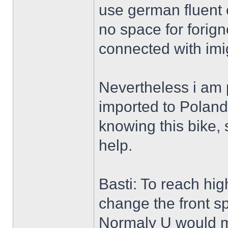
use german fluent e
no space for forigne
connected with imig
Nevertheless i am
imported to Poland
knowing this bike, s
help.
Basti: To reach hi
change the front sp
Normaly U would ma