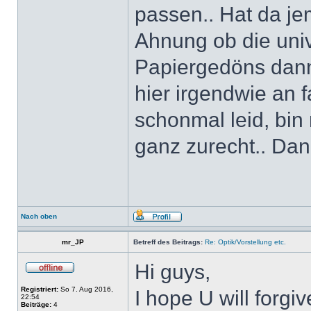
passen.. Hat da je
Ahnung ob die uni
Papiergedöns dann
hier irgendwie an f
schonmal leid, bin
ganz zurecht.. Da
Nach oben
mr_JP
Betreff des Beitrags:
Re: Optik/Vorstellung etc.
Hi guys,
Registriert:
So 7. Aug 2016,
I hope U will forgi
22:54
Beiträge:
4