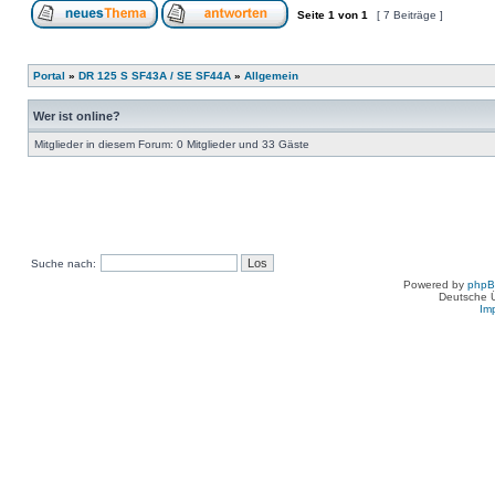
Seite
1
von
1
[ 7 Beiträge ]
Portal
»
DR 125 S SF43A / SE SF44A
»
Allgemein
Wer ist online?
Mitglieder in diesem Forum: 0 Mitglieder und 33 Gäste
Suche nach:
Powered by
php
Deutsche 
Im