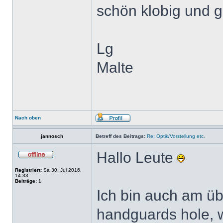
schön klobig und g
Lg
Malte
Nach oben
jannosch
Betreff des Beitrags:
Re: Optik/Vorstellung etc.
Hallo Leute
Registriert:
Sa 30. Jul 2016,
14:33
Beiträge:
1
Ich bin auch am üb
handguards hole, w