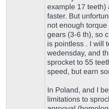
example 17 teeth) a
faster. But unfort
not enough torque 
gears (3-6 th), so 
is pointless . I will
wedensday, and the
sprocket to 55 teet
speed, but earn so
In Poland, and I be
limitations to spro
aprooval (homologat