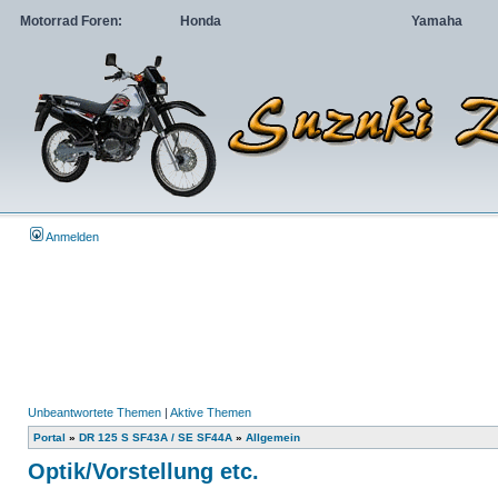
Motorrad Foren:
Honda
Yamaha
Anmelden
Unbeantwortete Themen
|
Aktive Themen
Portal
»
DR 125 S SF43A / SE SF44A
»
Allgemein
Optik/Vorstellung etc.