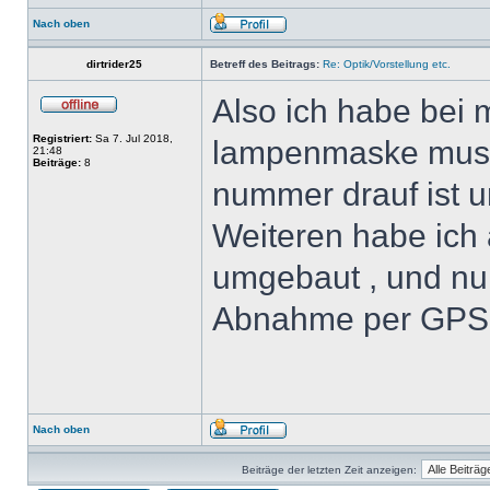
Nach oben
dirtrider25
Betreff des Beitrags:
Re: Optik/Vorstellung etc.
Also ich habe bei
Registriert:
Sa 7. Jul 2018,
lampenmaske muss
21:48
Beiträge:
8
nummer drauf ist u
Weiteren habe ich 
umgebaut , und nun
Abnahme per GPS!
Nach oben
Beiträge der letzten Zeit anzeigen: