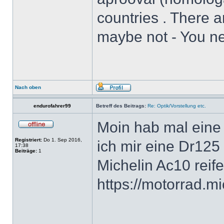
countries . There 
maybe not - You nee
Nach oben
endurofahrer99
Betreff des Beitrags:
Re: Optik/Vorstellung etc.
Moin hab mal eine
Registriert:
Do 1. Sep 2016,
ich mir eine Dr125 
17:38
Beiträge:
1
Michelin Ac10 reif
https://motorrad.m