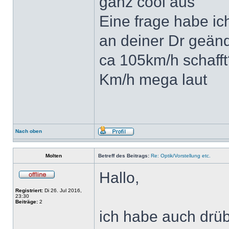
ganz cool aus
Eine frage habe ic
an deiner Dr geänd
ca 105km/h schafft
Km/h mega laut
Nach oben
Molten
Betreff des Beitrags:
Re: Optik/Vorstellung etc.
Hallo,
Registriert:
Di 26. Jul 2016,
23:30
Beiträge:
2
ich habe auch drü