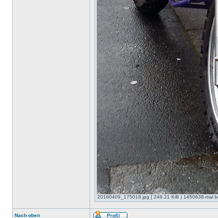
20160409_175018.jpg [ 248.21 KiB | 1450638-mal be
Nach oben