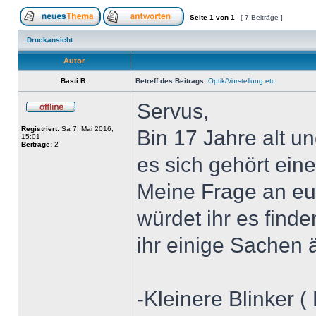
Seite
1
von
1
[ 7 Beiträge ]
Druckansicht
Autor
Basti B.
Betreff des Beitrags:
Optik/Vorstellung etc.
Servus,
Registriert:
Sa 7. Mai 2016,
Bin 17 Jahre alt un
15:01
Beiträge:
2
es sich gehört ein
Meine Frage an euc
würdet ihr es find
ihr einige Sachen
-Kleinere Blinker ( 