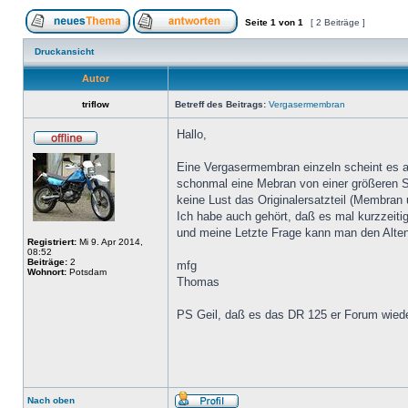
Seite
1
von
1
[ 2 Beiträge ]
Druckansicht
Autor
triflow
Betreff des Beitrags:
Vergasermembran
Hallo,
Eine Vergasermembran einzeln scheint es al
schonmal eine Mebran von einer größeren 
keine Lust das Originalersatzteil (Membran
Ich habe auch gehört, daß es mal kurzzeitig
und meine Letzte Frage kann man den Alten
Registriert:
Mi 9. Apr 2014,
08:52
Beiträge:
2
mfg
Wohnort:
Potsdam
Thomas
PS Geil, daß es das DR 125 er Forum wieder
Nach oben