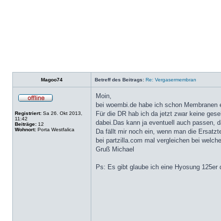
Magoo74
Betreff des Beitrags:
Re: Vergasermembran
Moin,
bei woembi.de habe ich schon Membranen e
Für die DR hab ich da jetzt zwar keine ges
Registriert:
Sa 26. Okt 2013,
11:42
dabei.Das kann ja eventuell auch passen, d
Beiträge:
12
Wohnort:
Porta Westfalica
Da fällt mir noch ein, wenn man die Ersatz
bei partzilla.com mal vergleichen bei welc
Gruß Michael
Ps: Es gibt glaube ich eine Hyosung 125er