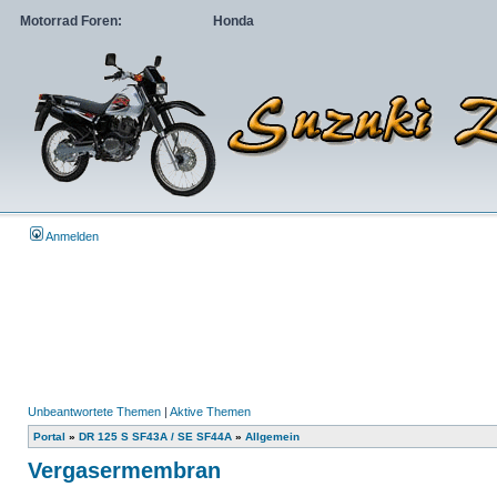
Motorrad Foren:
Honda
Anmelden
Unbeantwortete Themen
|
Aktive Themen
Portal
»
DR 125 S SF43A / SE SF44A
»
Allgemein
Vergasermembran