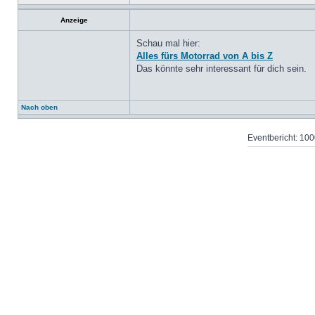
Anzeige
Schau mal hier:
Alles fürs Motorrad von A bis Z
Das könnte sehr interessant für dich sein.
Nach oben
Eventbericht: 1