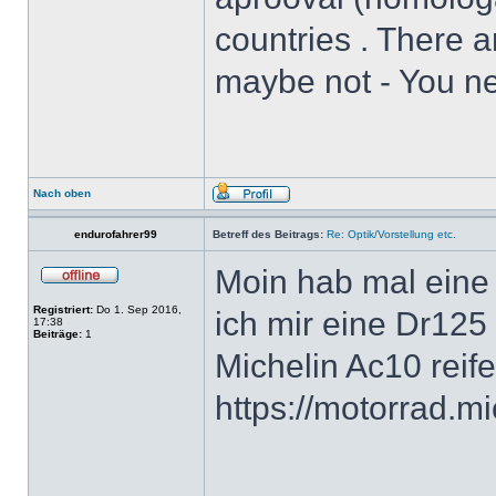
countries . There 
maybe not - You nee
Nach oben
endurofahrer99
Betreff des Beitrags:
Re: Optik/Vorstellung etc.
Moin hab mal eine
Registriert:
Do 1. Sep 2016,
ich mir eine Dr125 
17:38
Beiträge:
1
Michelin Ac10 reif
https://motorrad.m