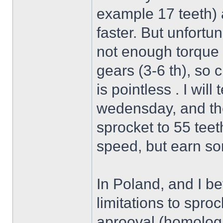
example 17 teeth) a
faster. But unfort
not enough torque 
gears (3-6 th), so 
is pointless . I will
wedensday, and the
sprocket to 55 teet
speed, but earn so
In Poland, and I be
limitations to spro
aprooval (homologat