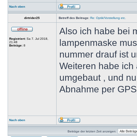
Nach oben
dirtrider25
Betreff des Beitrags:
Re: Optik/Vorstellung etc.
Also ich habe bei
Registriert:
Sa 7. Jul 2018,
lampenmaske muss
21:48
Beiträge:
8
nummer drauf ist u
Weiteren habe ich 
umgebaut , und nun
Abnahme per GPS!
Nach oben
Beiträge der letzten Zeit anzeigen: