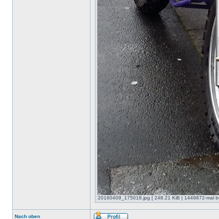
20160409_175018.jpg [ 248.21 KiB | 1449872-mal be
Nach oben