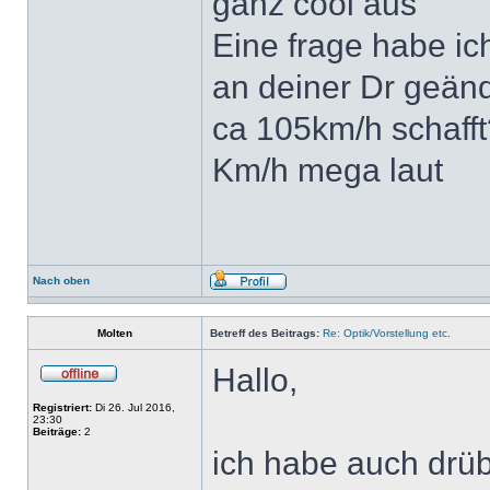
ganz cool aus
Eine frage habe ic
an deiner Dr geänd
ca 105km/h schafft
Km/h mega laut
Nach oben
Molten
Betreff des Beitrags:
Re: Optik/Vorstellung etc.
Hallo,
Registriert:
Di 26. Jul 2016,
23:30
Beiträge:
2
ich habe auch drü