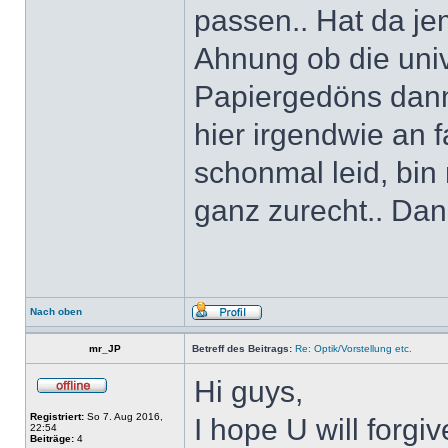
passen.. Hat da je
Ahnung ob die uni
Papiergedöns dann
hier irgendwie an f
schonmal leid, bin
ganz zurecht.. Da
Nach oben
mr_JP
Betreff des Beitrags:
Re: Optik/Vorstellung etc.
Hi guys,
Registriert:
So 7. Aug 2016,
I hope U will forgi
22:54
Beiträge:
4