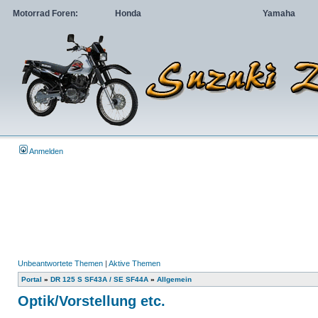
Motorrad Foren:
Honda
Yamaha
Anmelden
Unbeantwortete Themen
|
Aktive Themen
Portal
»
DR 125 S SF43A / SE SF44A
»
Allgemein
Optik/Vorstellung etc.