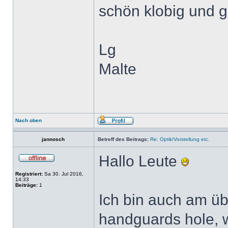
schön klobig und g
Lg
Malte
Nach oben
jannosch
Betreff des Beitrags:
Re: Optik/Vorstellung etc.
Hallo Leute
Registriert:
Sa 30. Jul 2016,
14:33
Beiträge:
1
Ich bin auch am üb
handguards hole, w