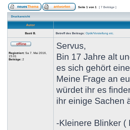
Seite
1
von
1
[ 7 Beiträge ]
Druckansicht
Autor
Basti B.
Betreff des Beitrags:
Optik/Vorstellung etc.
Servus,
Registriert:
Sa 7. Mai 2016,
Bin 17 Jahre alt un
15:01
Beiträge:
2
es sich gehört ein
Meine Frage an euc
würdet ihr es find
ihr einige Sachen
-Kleinere Blinker ( 