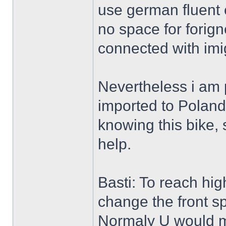
use german fluent e
no space for forigne
connected with imig
Nevertheless i am
imported to Poland
knowing this bike, s
help.
Basti: To reach hi
change the front sp
Normaly U would ma