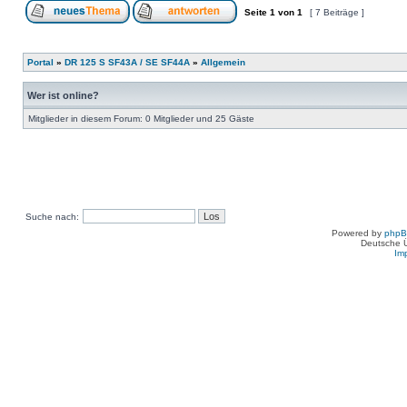
Seite
1
von
1
[ 7 Beiträge ]
Portal
»
DR 125 S SF43A / SE SF44A
»
Allgemein
Wer ist online?
Mitglieder in diesem Forum: 0 Mitglieder und 25 Gäste
Suche nach:
Powered by
php
Deutsche 
Im