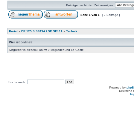
Beiträge der letzten Zeit anzeigen:
Seite
1
von
1
[ 2 Beiträge ]
Portal
»
DR 125 S SF43A / SE SF44A
»
Technik
Wer ist online?
Mitglieder in diesem Forum: 0 Mitglieder und 46 Gäste
Suche nach:
Powered by
php
Deutsche 
Im