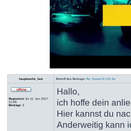
Loaded
:
Progress
:
0%
0%
hauptsache_laut
Betreff des Beitrags:
Re: Suzuki Dr 125 Se
Hallo,
Registriert:
So 11. Jun 2017,
ich hoffe dein anlie
21:09
Beiträge:
3
Hier kannst du nac
Anderweitig kann ic