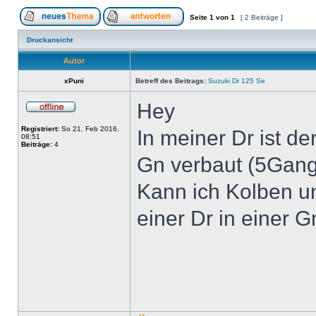
Seite
1
von
1
[ 2 Beiträge ]
Druckansicht
Autor
xPuni
Betreff des Beitrags:
Suzuki Dr 125 Se
Hey
Registriert:
So 21. Feb 2016,
In meiner Dr ist de
08:51
Beiträge:
4
Gn verbaut (5Gang
Kann ich Kolben u
einer Dr in einer 