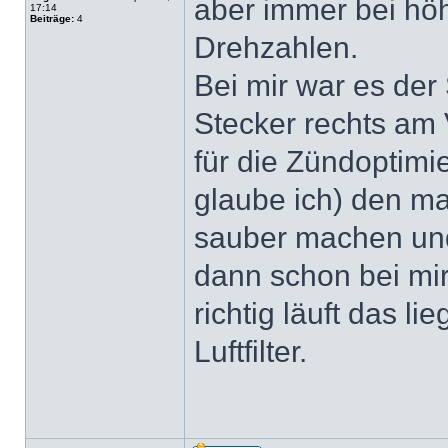
aber immer bei hö
17:14
Beiträge:
4
Drehzahlen.
Bei mir war es de
Stecker rechts am 
für die Zündoptimie
glaube ich) den m
sauber machen und 
dann schon bei mir
richtig läuft das li
Luftfilter.