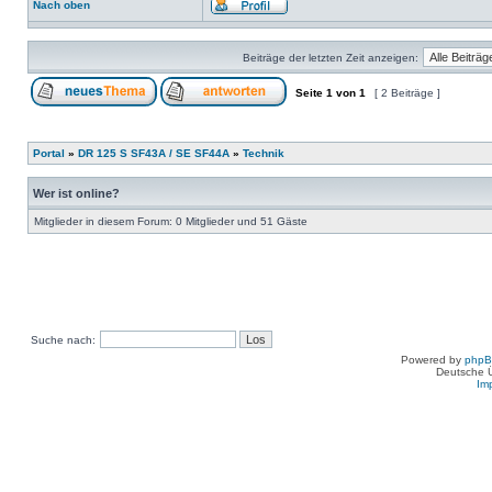
Nach oben
Beiträge der letzten Zeit anzeigen:
Seite
1
von
1
[ 2 Beiträge ]
Portal
»
DR 125 S SF43A / SE SF44A
»
Technik
Wer ist online?
Mitglieder in diesem Forum: 0 Mitglieder und 51 Gäste
Suche nach:
Powered by
php
Deutsche 
Im