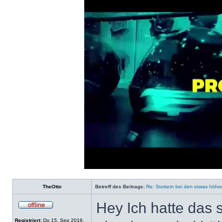
Loaded
:
Progress
:
0%
0%
TheOtto
Betreff des Beitrags:
Re: Stottern bei den etwas höhe
Hey Ich hatte das 
Registriert:
Do 15. Sep 2016,