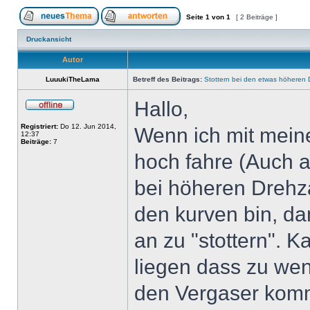
Seite
1
von
1
[ 2 Beiträge ]
Druckansicht
Autor
LuuukiTheLama
Betreff des Beitrags:
Stottern bei den etwas höheren
Hallo,
Registriert:
Do 12. Jun 2014,
Wenn ich mit mein
12:37
Beiträge:
7
hoch fahre (Auch 
bei höheren Drehza
den kurven bin, da
an zu "stottern". 
liegen dass zu wen
den Vergaser kom