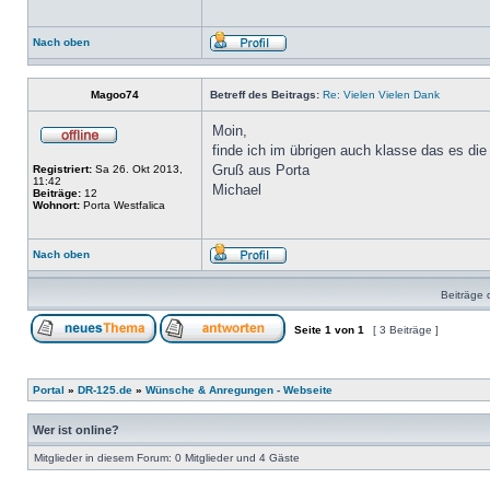
Nach oben
Magoo74
Betreff des Beitrags:
Re: Vielen Vielen Dank
Moin,
finde ich im übrigen auch klasse das es die 
Gruß aus Porta
Registriert:
Sa 26. Okt 2013,
11:42
Michael
Beiträge:
12
Wohnort:
Porta Westfalica
Nach oben
Beiträge 
Seite
1
von
1
[ 3 Beiträge ]
Portal
»
DR-125.de
»
Wünsche & Anregungen - Webseite
Wer ist online?
Mitglieder in diesem Forum: 0 Mitglieder und 4 Gäste