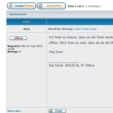
Seite
1
von
1
[ 3 Beiträge ]
Druckansicht
Autor
Sven
Betreff des Beitrags:
Vielen Vielen Dank
Ich finde es klasse, dass es die Seite wied
offline. Mich freut es sehr, dass du dir di
Registriert:
Mo 16. Sep 2013,
10:48
mfg Sven
Beiträge:
6
_________________
Der Gerät: DR125 Bj. 97 30tkm
Nach oben