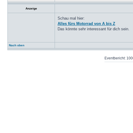
Anzeige
Schau mal hier:
Alles fürs Motorrad von A bis Z
Das könnte sehr interessant für dich sein.
Nach oben
Eventbericht: 1